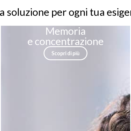
ere
 soluzione per ogni tua esig
Microcircolo
Scopri di più