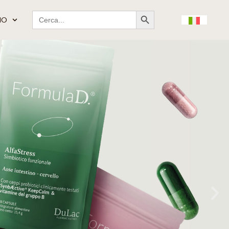
Search Button
Search
MO
for: