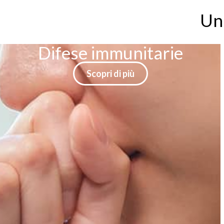
il tuo beness
Una
Memoria
e concentrazione
Scopri di più
Scopri i nostri Integratori