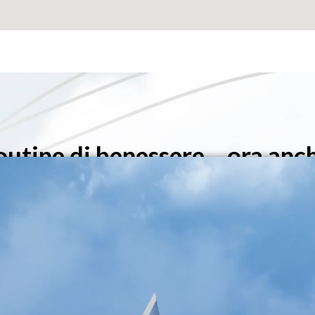
outine di benessere… ora anc
Scopri la linea Omniven