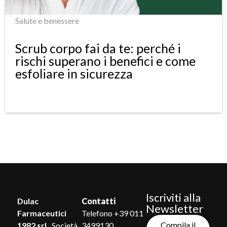
Salute e benessere
Scrub corpo fai da te: perché i
rischi superano i benefici e come
esfoliare in sicurezza
Iscriviti alla
Dulac
Contatti
Newsletter
Farmaceutici
Telefono +39 011
Compila il
1982 srl,
Società
3499130