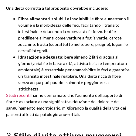
Una dieta corretta a tal proposito dovrebbe includere:
Fibre alimentari solubili e insolubili:
le fibre aumentano il
volume e la morbidezza delle feci, facilitando il transito
intestinale e riducendo la necessità di sforzo. È utile
prediligere alimenti come verdure a foglia verde, carote,
zucchine, frutta (soprattutto mele, pere, prugne), legumi e
cereali integrali.
Idratazione adeguata:
bere almeno 2 litri di acqua al
giorno (variabile in base a età, attività fisica e temperatura
ambientale) è essenziale per ammorbidire le feci e garantire
un transito intestinale regolare. Una dieta ricca di fibre
senza acqua può paradossalmente peggiorare la
stitichezza.
Studi recenti
hanno confermato che l’aumento dell’apporto di
fibre è associato a una significativa riduzione del dolore e del
sanguinamento emorroidario, migliorando la qualità della vita dei
pazienti affetti da patologie ano-rettali.
3.
Stile di vita attivo: muoversi