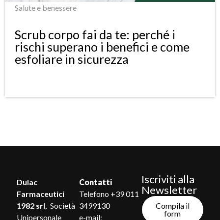
Salute e benessere
Scrub corpo fai da te: perché i
rischi superano i benefici e come
esfoliare in sicurezza
Iscriviti alla
Dulac
Contatti
Newsletter
Farmaceutici
Telefono +39 011
Compila il
1982 srl,
Società
3499130
form
Unipersonale
e-mail: