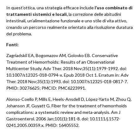
In quest’ottica, una strategia efficace include
l’uso combinato di
trattamenti sistemici e locali,
la correzione delle abitudini
intestinali, un’alimentazione funzionale e uno stile di vita attivo,
creando un percorso realmente orientato alla risoluzione duratura
del problema.
Fonti:
Zagriadskiĭ EA, Bogomazov AM, Golovko EB. Conservative
Treatment of Hemorrhoids: Results of an Observational
Multicenter Study. Adv Ther. 2018 Nov;35(11):1979-1992. doi:
10.1007/s12325-018-0794-x. Epub 2018 Oct 1. Erratum in: Adv
Ther. 2018 Nov;35(11):1993. doi: 10.1007/s12325-018-0817-7.
PMID: 30276625; PMCID: PMC6223991.
Alonso-Coello P, Mills E, Heels-Ansdell D, López-Yarto M, Zhou Q,
Johanson JF, Guyatt G. Fiber for the treatment of hemorrhoids
complications: a systematic review and meta-analysis. Am J
Gastroenterol. 2006 Jan;101(1):181-8. doi: 10.1111/j.1572-
0241.2005.00359.x. PMID: 16405552.