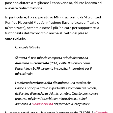
possono aiutare a migliorare il tono venoso, ridurre l’edema ed
alleviare l’infiammazione.
In particolare, il principio attivo
MPFF
, acronimo di Micronized
Purified Flavonoid Fraction (frazione flavonoidica purificata e
micronizzata), sembra essere il più indicato per supportare la
funzionalità del microcircolo anche al livello del plesso
emorroidario.
Che cos’è l’MPFF?
Si tratta di una miscela composta principalmente da
diosmina micronizzata
(90%) e altri flavonoidi come
l’esperidina (10%), presente in specifici integratori per il
microcircolo.
La
micronizzazione della diosmina
è una tecnica che
riduce il principio attivo in particelle estremamente piccole,
dell’ordine di grandezza del micrometro. Questo particolare
processo migliora l’assorbimento intestinale e quindi
aumenta la
biodisponibilità
del farmaco o integratore.
Numerosi studi, tra cui la ricerca internazionale CHORUS (
Chronic