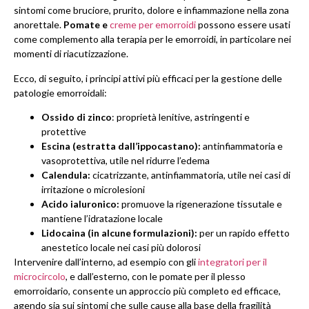
sintomi come bruciore, prurito, dolore e infiammazione nella zona
anorettale.
Pomate e
creme per emorroidi
possono essere usati
come complemento alla terapia per le emorroidi, in particolare nei
momenti di riacutizzazione.
Ecco, di seguito, i principi attivi più efficaci per la gestione delle
patologie emorroidali:
Ossido di zinco
: proprietà lenitive, astringenti e
protettive
Escina (estratta dall’ippocastano):
antinfiammatoria e
vasoprotettiva, utile nel ridurre l’edema
Calendula:
cicatrizzante, antinfiammatoria, utile nei casi di
irritazione o microlesioni
Acido ialuronico:
promuove la rigenerazione tissutale e
mantiene l’idratazione locale
Lidocaina (in alcune formulazioni):
per un rapido effetto
anestetico locale nei casi più dolorosi
Intervenire dall’interno, ad esempio con gli
integratori per il
microcircolo
, e dall’esterno, con le pomate per il plesso
emorroidario, consente un approccio più completo ed efficace,
agendo sia sui sintomi che sulle cause alla base della fragilità