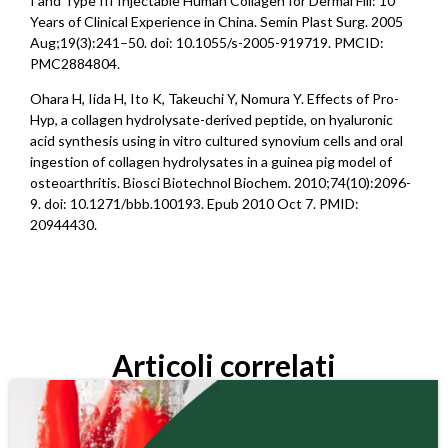
I and Type III Injectable Human Collagen for Dermal Fill: 10
Years of Clinical Experience in China. Semin Plast Surg. 2005
Aug;19(3):241–50. doi: 10.1055/s-2005-919719. PMCID:
PMC2884804.
Ohara H, Iida H, Ito K, Takeuchi Y, Nomura Y. Effects of Pro-
Hyp, a collagen hydrolysate-derived peptide, on hyaluronic
acid synthesis using in vitro cultured synovium cells and oral
ingestion of collagen hydrolysates in a guinea pig model of
osteoarthritis. Biosci Biotechnol Biochem. 2010;74(10):2096-
9. doi: 10.1271/bbb.100193. Epub 2010 Oct 7. PMID:
20944430.
Articoli correlati