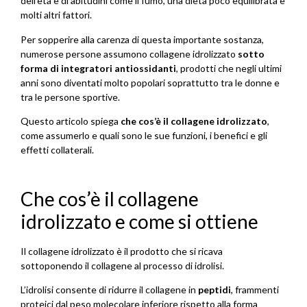
dell’età e di abitudini come il fumo, una dieta poco equilibrata e
molti altri fattori.
Per sopperire alla carenza di questa importante sostanza,
numerose persone assumono collagene idrolizzato
sotto
forma di integratori antiossidanti
, prodotti che negli ultimi
anni sono diventati molto popolari soprattutto tra le donne e
tra le persone sportive.
Questo articolo spiega
che cos’è il collagene idrolizzato
,
come assumerlo e quali sono le sue funzioni, i benefici e gli
effetti collaterali.
Che cos’è il collagene
idrolizzato e come si ottiene
Il collagene idrolizzato è il prodotto che si ricava
sottoponendo il collagene al processo di idrolisi.
L’idrolisi consente di ridurre il collagene in
peptidi
, frammenti
proteici dal peso molecolare inferiore rispetto alla forma