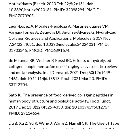
Antioxidants (Basel). 2020 Feb 22;9(2):181. doi:
10.3390/antiox9020181. PMID: 32098294; PMCID:
PMC7070905.
León-López A, Morales-Peñaloza A, Martínez-Juárez VM,
Vargas-Torres A, Zeugolis DI, Aguirre-Álvarez G. Hydrolyzed
Collagen-Sources and Applications. Molecules. 2019 Nov
7;24(22):4031. doi: 10.3390/molecules24224031. PMID:
31703345; PMCID: PMC6891674.
de Miranda RB, Weimer P, Rossi RC. Effects of hydrolyzed
collagen supplementation on skin aging: a systematic review
and meta-analysis. Int J Dermatol. 2021 Dec;60(12):1449-
1461. doi: 10.1111/ijd.15518. Epub 2021 Mar 20. PMID:
33742704.
Sato K. The presence of food-derived collagen peptides in
human body-structure and biological activity. Food Funct.
2017 Dec 13;8(12):4325-4330. doi: 10.1039/c7fo01275f.
PMID: 29114654.
Liu B, Xu Z, Yu R, Wang J, Wang Z, Harrell CR. The Use of Type