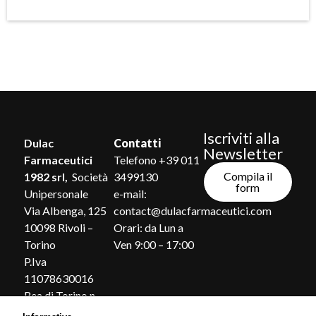
Iscriviti alla
Dulac
Contatti
Newsletter
Farmaceutici
Telefono +39 011
Compila il
1982 srl,
Società
3499130
form
Unipersonale
e-mail:
Via Albenga, 125
contact@dulacfarmaceutici.com
10098 Rivoli –
Orari: da Lun a
Torino
Ven 9:00 – 17:00
P.Iva
11078630016
Rea di Torino n.
1185869